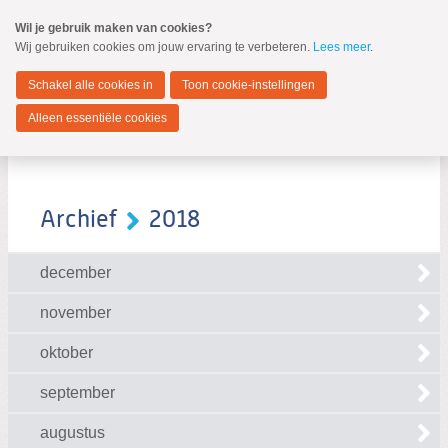
Spring
Wil je gebruik maken van cookies?
naar
Wij gebruiken cookies om jouw ervaring te verbeteren.
Lees meer
.
MENU
Spring
naar
Zwijndrecht
de
Schakel alle cookies in
Toon cookie-instellingen
inhoud
Spring
Alleen essentiële cookies
naar
het
hoofdmenu
Archief
2018
december
Zoeken:
Zoeken
november
oktober
september
augustus