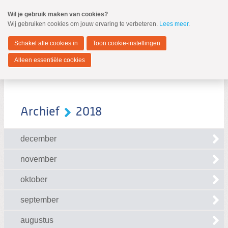
Spring
Wil je gebruik maken van cookies?
naar
Wij gebruiken cookies om jouw ervaring te verbeteren.
Lees meer
.
MENU
Spring
naar
Zwijndrecht
de
Schakel alle cookies in
Toon cookie-instellingen
inhoud
Spring
Alleen essentiële cookies
naar
het
hoofdmenu
Archief
2018
december
Zoeken:
Zoeken
november
oktober
september
augustus