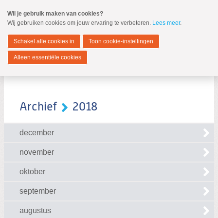
Spring
Wil je gebruik maken van cookies?
naar
Wij gebruiken cookies om jouw ervaring te verbeteren.
Lees meer
.
MENU
Spring
naar
Zwijndrecht
de
Schakel alle cookies in
Toon cookie-instellingen
inhoud
Spring
Alleen essentiële cookies
naar
het
hoofdmenu
Archief
2018
december
Zoeken:
Zoeken
november
oktober
september
augustus