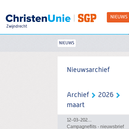
Spring
naar
Spring
NIEUWS
naar
de
Zwijndrecht
inhoud
Spring
naar
het
NIEUWS
Zoeken:
hoofdmenu
Nieuwsarchief
Archief
2026
maart
12-03-2026
12-03-2026 08:40
Campagneflits - nieuwsbrief