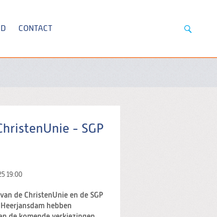
ID
CONTACT
 ChristenUnie - SGP
25
19:00
 van de ChristenUnie en de SGP
n Heerjansdam hebben
an de komende verkiezingen