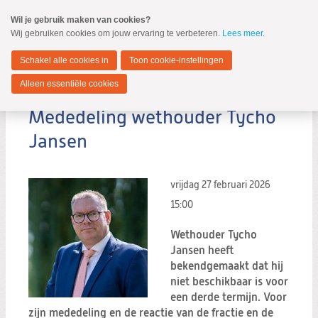
Spring
Wil je gebruik maken van cookies?
naar
Wij gebruiken cookies om jouw ervaring te verbeteren.
Lees meer
.
MENU
Spring
naar
Zwijndrecht
de
Schakel alle cookies in
Toon cookie-instellingen
inhoud
Spring
Alleen essentiële cookies
naar
het
Mededeling wethouder Tycho
hoofdmenu
Jansen
vrijdag 27 februari 2026
Zoeken:
15:00
Zoeken
Wethouder Tycho
Jansen heeft
bekendgemaakt dat hij
niet beschikbaar is voor
een derde termijn. Voor
zijn mededeling en de reactie van de fractie en de