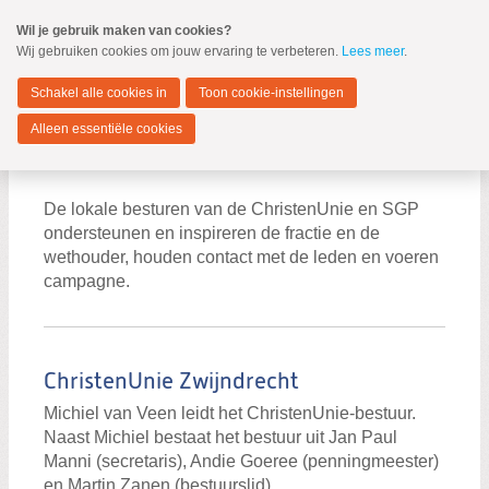
Spring
Wil je gebruik maken van cookies?
naar
Wij gebruiken cookies om jouw ervaring te verbeteren.
Lees meer
.
MENU
Spring
naar
Zwijndrecht
de
Schakel alle cookies in
Toon cookie-instellingen
inhoud
Spring
Alleen essentiële cookies
naar
Besturen
het
hoofdmenu
Fractie
De lokale besturen van de ChristenUnie en SGP
ondersteunen en inspireren de fractie en de
Wethouder
wethouder, houden contact met de leden en voeren
Besturen
campagne.
Kandidaten 2026-2030
ChristenUnie Zwijndrecht
Michiel van Veen leidt het ChristenUnie-bestuur.
Naast Michiel bestaat het bestuur uit Jan Paul
Zoeken:
Manni (secretaris), Andie Goeree (penningmeester)
Zoeken
en Martin Zanen (bestuurslid).