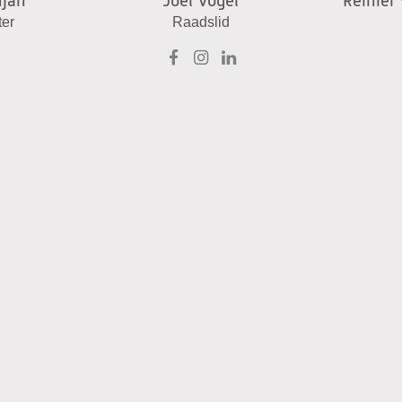
njan
Joël Vogel
Reinier
ter
Raadslid
ens
aurens
Joël
Joël
Joël
jan
leinjan
Vogel
Vogel
Vogel
p
op
op
op
book
nstagram
Facebook
Instagram
LinkedIn