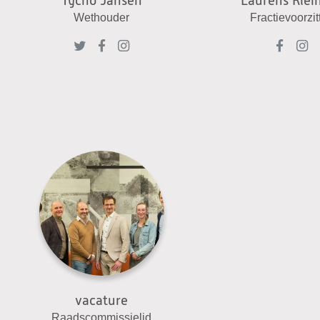
Tycho Jansen
Laurens Klei
Wethouder
Fractievoorzit
Tycho
Tycho
Tycho
Laur
L
Jansen
Jansen
Jansen
Klein
K
op
op
op
op
o
Twitter
Facebook
Instagram
Face
I
vacature
Raadscommissielid