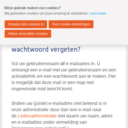
Spring
Wil je gebruik maken van cookies?
naar
Wij gebruiken cookies om jouw ervaring te verbeteren.
Lees meer
.
MENU
Spring
naar
Zwijndrecht
de
Schakel alle cookies in
Toon cookie-instellingen
inhoud
Spring
Alleen essentiële cookies
naar
Gebruikersnaam en/of
het
hoofdmenu
wachtwoord vergeten?
Vul uw gebruikersnaam
of
e-mailadres in. U
ontvangt een e-mail met uw gebruikersnaam en een
activatielink om een wachtwoord aan te maken. Het
Zoeken:
is mogelijk dat deze mail in een map met
Zoeken
ongewenste mail terecht komt.
(Indien uw (juiste) e-mailadres niet bekend is in
onze administratie stuur dan een e-mail naar
de
Ledenadministratie
met daarin uw naam, adres
en e-mailadres onder vermelding van