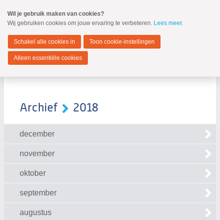
Spring
Wil je gebruik maken van cookies?
naar
Wij gebruiken cookies om jouw ervaring te verbeteren.
Lees meer
.
MENU
Spring
naar
Zwijndrecht
de
Schakel alle cookies in
Toon cookie-instellingen
inhoud
Spring
Alleen essentiële cookies
naar
het
hoofdmenu
Archief
2018
december
Zoeken:
Zoeken
november
oktober
september
augustus