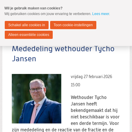
Spring
Wil je gebruik maken van cookies?
naar
Wij gebruiken cookies om jouw ervaring te verbeteren.
Lees meer
.
MENU
Spring
naar
Zwijndrecht
de
Schakel alle cookies in
Toon cookie-instellingen
inhoud
Spring
Alleen essentiële cookies
naar
het
Mededeling wethouder Tycho
hoofdmenu
Jansen
vrijdag 27 februari 2026
Zoeken:
15:00
Zoeken
Wethouder Tycho
Jansen heeft
bekendgemaakt dat hij
niet beschikbaar is voor
een derde termijn. Voor
zijn mededeling en de reactie van de fractie en de