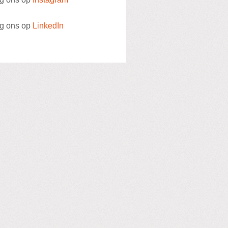
g ons op
LinkedIn