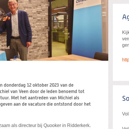
A
Kij
ve
ge
htt
an donderdag 12 oktober 2023 van de
ichiel van Veen door de leden benoemd tot
So
stuur. Met het aantreden van Michiel als
 gegeven aan de vacature die ontstond door het
Vol
aam als directeur bij Quooker in Ridderkerk.
Vol