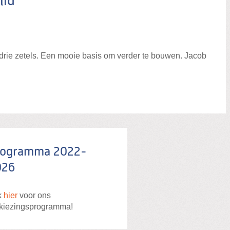
lid
drie zetels. Een mooie basis om verder te bouwen. Jacob
rogramma 2022-
026
k
hier
voor ons
kiezingsprogramma!