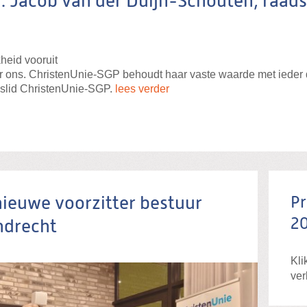
: Jacob van der Duijn-Schouten, raads
heid vooruit
r ons. ChristenUnie-SGP behoudt haar vaste waarde met ieder 
dslid ChristenUnie-SGP.
lees verder
nieuwe voorzitter bestuur
P
2
ndrecht
Kli
ver