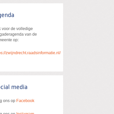
genda
k voor de volledige
rgaderagenda van de
meente op:
ps://zwijndrecht.raadsinformatie.nl/
cial media
g ons op
Facebook
g ons op
Instagram